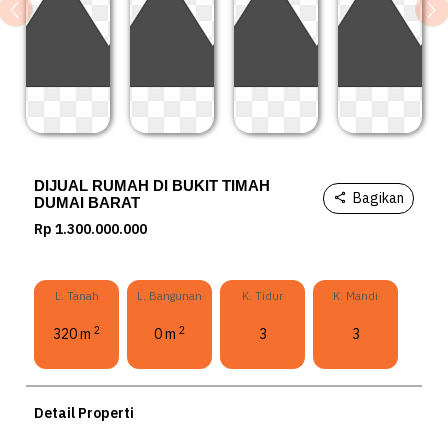
Previous
Ne
DIJUAL RUMAH DI BUKIT TIMAH
Bagikan
DUMAI BARAT
Rp 1.300.000.000
L. Tanah
L. Bangunan
K. Tidur
K. Mandi
2
2
320 m
0 m
3
3
Detail Properti