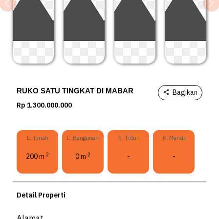
Previous
Ne
RUKO SATU TINGKAT DI MABAR
Bagikan
Rp 1.300.000.000
L. Tanah
L. Bangunan
K. Tidur
K. Mandi
2
2
200 m
0 m
-
-
Detail Properti
Alamat