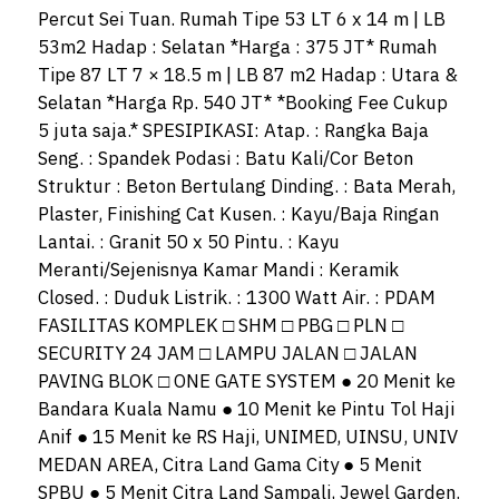
Percut Sei Tuan. Rumah Tipe 53 LT 6 x 14 m | LB
53m2 Hadap : Selatan *Harga : 375 JT* Rumah
Tipe 87 LT 7 × 18.5 m | LB 87 m2 Hadap : Utara &
Selatan *Harga Rp. 540 JT* *Booking Fee Cukup
5 juta saja.* SPESIPIKASI: Atap. : Rangka Baja
Seng. : Spandek Podasi : Batu Kali/Cor Beton
Struktur : Beton Bertulang Dinding. : Bata Merah,
Plaster, Finishing Cat Kusen. : Kayu/Baja Ringan
Lantai. : Granit 50 x 50 Pintu. : Kayu
Meranti/Sejenisnya Kamar Mandi : Keramik
Closed. : Duduk Listrik. : 1300 Watt Air. : PDAM
FASILITAS KOMPLEK □ SHM □ PBG □ PLN □
SECURITY 24 JAM □ LAMPU JALAN □ JALAN
PAVING BLOK □ ONE GATE SYSTEM ● 20 Menit ke
Bandara Kuala Namu ● 10 Menit ke Pintu Tol Haji
Anif ● 15 Menit ke RS Haji, UNIMED, UINSU, UNIV
MEDAN AREA, Citra Land Gama City ● 5 Menit
SPBU ● 5 Menit Citra Land Sampali, Jewel Garden.