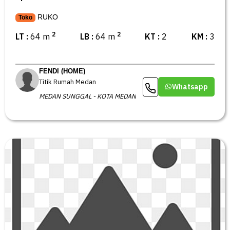
RUKO
Toko
2
2
LT :
64 m
LB :
64 m
KT :
2
KM :
3
FENDI (HOME)
Titik Rumah Medan
Whatsapp
MEDAN SUNGGAL - KOTA MEDAN