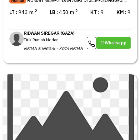
RUMAH MEWAH DAN ASRI DI JL.MANUNGGAL
Rumah
MEDAN
2
2
LT :
943 m
LB :
450 m
KT :
9
KM :
9
RIDWAN SIREGAR (GAZA)
Titik Rumah Medan
Whatsapp
MEDAN SUNGGAL - KOTA MEDAN